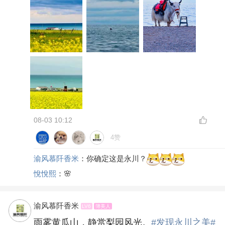
08-03 10:12
4赞
渝风慕阡香米
：你确定这是永川？
悅悅熙
：🌸
渝风慕阡香米
LV6
簿美人
雨雾黄瓜山，静赏梨园风光。
#发现永川之美#