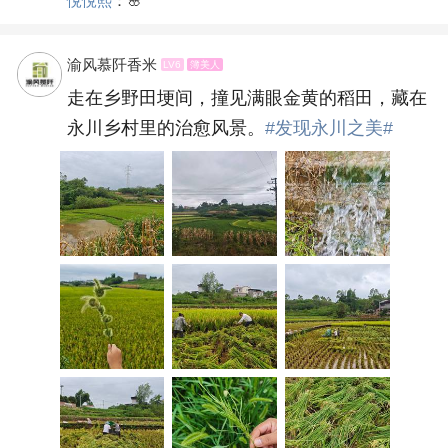
悅悅熙
：🌸
渝风慕阡香米
LV6
簿美人
走在乡野田埂间，撞见满眼金黄的稻田，藏在
永川乡村里的治愈风景。
#发现永川之美#