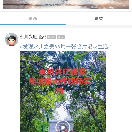
最新
最赞
永川兴旺搬家
LV10
路人
#发现永川之美#
#用一张照片记录生活#