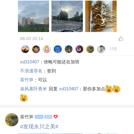
08-03 20:14
14赞
sd310407
：傍晚可能还在加班
不浪漫罪名
：签到
茶竹笋
：可以
渝风慕阡香米
回复
sd310407
：那你多加点
茶竹笋
LV16
王爷
#发现永川之美#