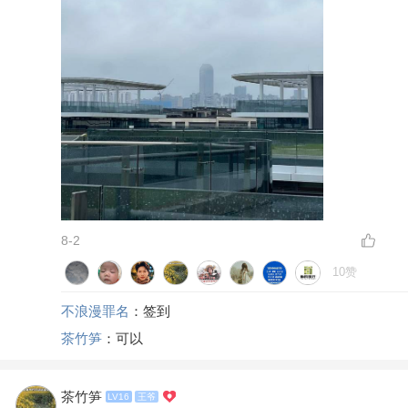
8-2
10赞
不浪漫罪名
：签到
茶竹笋
：可以
茶竹笋
LV16
王爷