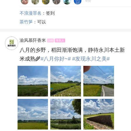
6赞
不浪漫罪名
：签到
茶竹笋
：可以
渝风慕阡香米
LV6
簿美人
八月的乡野，稻田渐渐饱满，静待永川本土新
米成熟🌾
#八月你好~#
#发现永川之美#