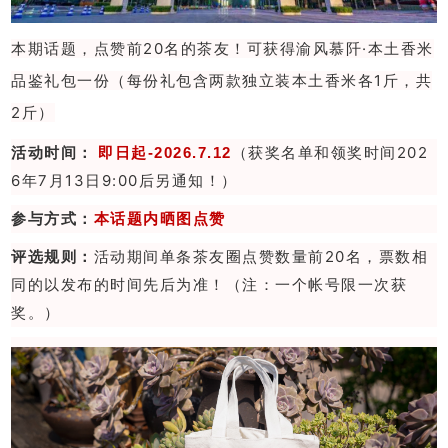
本期话题，点赞前20名的茶友！可获得渝风慕阡·本土香米
品鉴礼包一份（每份礼包含两款独立装本土香米各1斤，共
2斤）
活动时间：
（获奖名单和领奖时间202
即日起-2026.7.12
6年7月13日9:00后另通知！）
参与方式：
本话题内
晒图点赞
评选规则：
活动期间单条茶友圈点赞数量前20名，票数相
同的以发布的时间先后为准！（注：一个帐号限一次获
奖。）