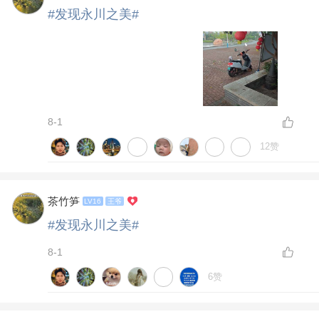
#发现永川之美#
8-1
12赞
茶竹笋
LV16
王爷
#发现永川之美#