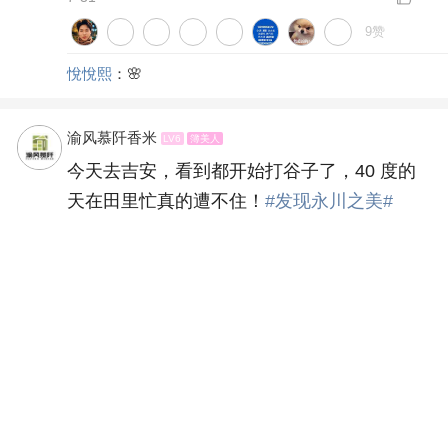
兴龙大道
7-31
18赞
气氛组专员
：好喜欢这种绿树成荫的感觉！
渝风慕阡香米
回复
怎么取名字
：是的是的
渝风慕阡香米
回复
气氛组专员
：大永川是绝对的
宜居城市
不浪漫罪名
：签到
查看全部(11)
茶竹笋
LV16
王爷