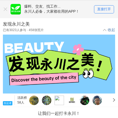
爆料、交友、找工作...
直接打开
永川人必备，大家都在用的APP！
发现永川之美
收起
已有
3023
人参与 ·
458
张照片
活跃榜
58人
发起者
让我们一起打卡永川！