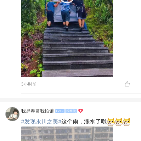
3小时前
我是春哥我怕谁
LV12
按察使
#发现永川之美#
这个雨，涨水了哦