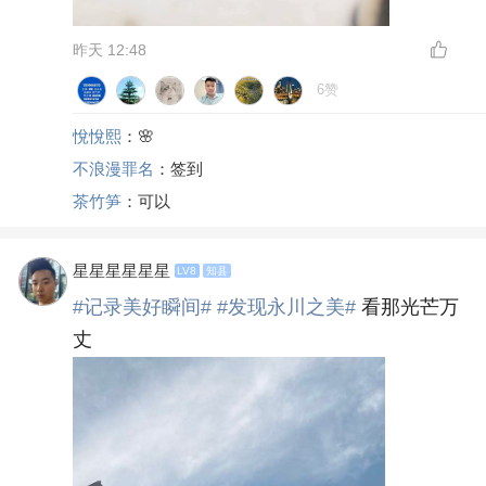
昨天 12:48
6赞
悅悅熙
：🌸
不浪漫罪名
：签到
茶竹笋
：可以
星星星星星星
LV8
知县
#记录美好瞬间#
#发现永川之美#
看那光芒万
丈