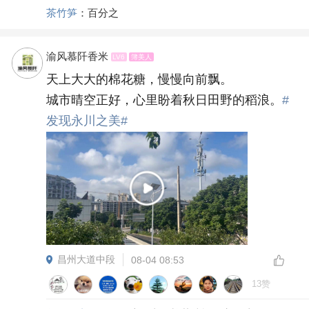
茶竹笋
：百分之
渝风慕阡香米
LV6
簿美人
天上大大的棉花糖，慢慢向前飘。
城市晴空正好，心里盼着秋日田野的稻浪。
#
发现永川之美#
昌州大道中段
08-04 08:53
13赞