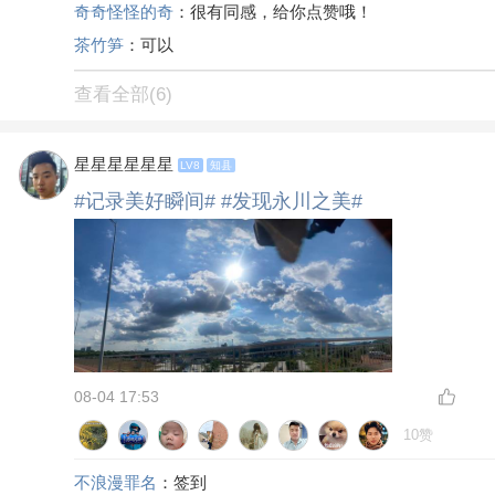
奇奇怪怪的奇
：很有同感，给你点赞哦！
茶竹笋
：可以
查看全部(6)
星星星星星星
LV8
知县
#记录美好瞬间#
#发现永川之美#
08-04 17:53
10赞
不浪漫罪名
：签到