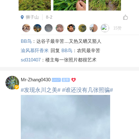
狮子山
8-2
15赞
BB鸟
：达谷子最辛苦…又热又晒又豁人
渝风慕阡香米
回复
BB鸟
：农民最辛苦
sd310407
：楼主每一张照片都很艺术
Mr-Zhang0430
LV17
皇帝
#发现永川之美#
#谁还没有几张照骗#