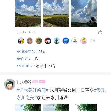
08-05 14:09
9赞
不浪漫罪名
：签到
茶竹笋
：可以
sd310407
：有新米了吗
仙人⑧闆
LV7
贵人
#记录美好瞬间#
永川望城公园向日葵🌻
#发现
永川之美#
欢迎来永川避暑