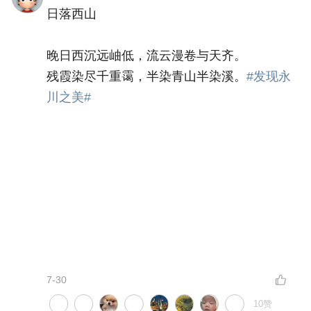
7-31
9赞
悅悅熙
：🌸
渝风慕阡香米
LV6
簿美人
今天去吉安，看到都开始打谷子了，40 度的