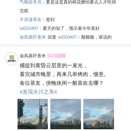
气氛组专员
：要是这是真的棉花糖怕要点人才吃得
完呢
不浪漫罪名
：签到
sd310407
：夏天的知了，预示着今年甚好
渝风慕阡香米
回复
sd310407
：额额额，谁说的
渝风慕阡香米
LV6
簿美人
捕捉到黄昏云层里的一束光，
看完城市晚景，再来几串烤肉，惬意。
各位茶友，傍晚休闲一般喜欢去哪？
#发现永川之美#