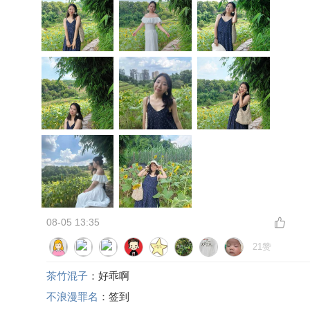
08-05 13:35
21赞
茶竹混子
：好乖啊
不浪漫罪名
：签到