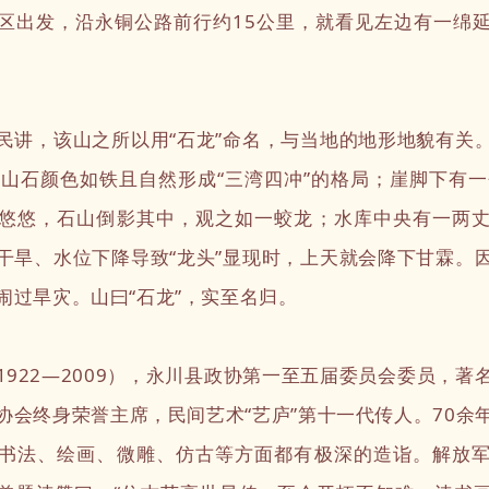
区出发，沿永铜公路前行约15公里，就看见左边有一绵
，该山之所以用“石龙”命名，与当地的地形地貌有关
，山石颜色如铁且自然形成“三湾四冲”的格局；崖脚下有一
悠悠，石山倒影其中，观之如一蛟龙；水库中央有一两
干旱、水位下降导致“龙头”显现时，上天就会降下甘霖。
闹过旱灾。山曰“石龙”，实至名归。
22—2009），永川县政协第一至五届委员会委员，著
协会终身荣誉主席，民间艺术“艺庐”第十一代传人。70余
书法、绘画、微雕、仿古等方面都有极深的造诣。解放