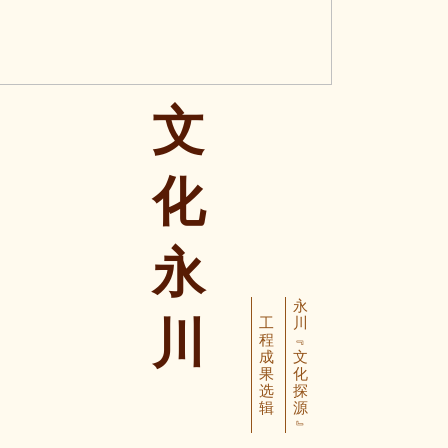
文
化
永
永
川
工
川
程
﹃
成
文
果
化
选
探
辑
源
﹄