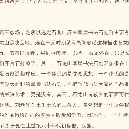
曾题诗赞曰：“仿古艺高世早传，至今开拓不知难。诗书
。”
三教场，之所以选定石龙山开凿摩崖书法石刻群主要有
龙山是块宝地。远在宋元时期就有民间歌谣这样描述石龙
五。若有识得者，买到重庆府。”如今，石龙还在，只是
们开片石打掉了。其二，石龙山摩崖书法石刻群如果在
足石刻遥相呼应。一个体现的是佛教思想，一个体现的
有较大面积的摩崖书法石刻，而把当代书法大家的作品
的书法艺术，更是没有。其三，石龙山有较大的石面可
择地。刘老作为土生土长的三教人，自然想把一生所学
的作品留给自己的家乡人欣赏和学习。就这样，一个开发
大计划开始在上世纪八十年代初酝酿、实施。