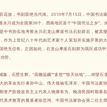
放，书刻双绝当代殊。2010年7月15日，中国书法
准永川成为全国第36个、西南地区首个“中国书法之乡”。
是中书协实地考察永川石龙山摩崖书法石刻群后，被其
，作为上世纪八十年代由艺术家个人策划并实施开凿的
国绝无仅有。正因如此，石龙山摩崖石刻群为我区成功申
马功劳。
，石壁生辉。“高瞻远瞩”“多想”“惊天动地”……仰望石
大的革命先行者孙中山、伟大领袖毛泽东、中国书法家
期资产阶级改良主义代表人物康有为、晚清民国时期著
代美术教育的奠基者徐悲鸿、中国书法家协会第二任主