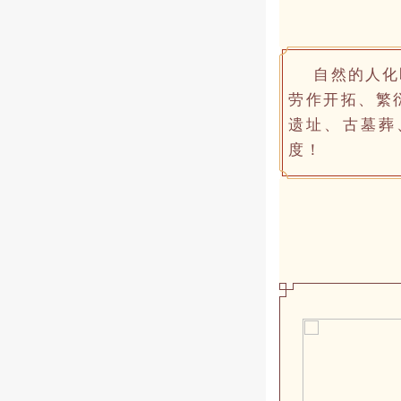
自然的人化
劳作开拓、繁
遗址、古墓葬
度！
山
楠
竹