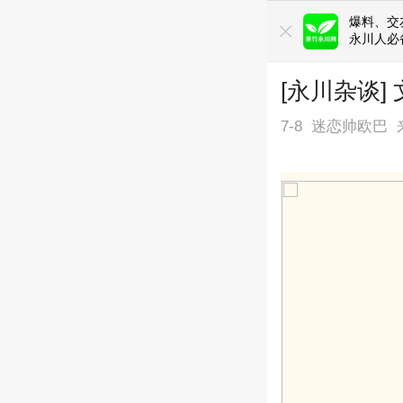
爆料、交友
永川人必
[永川杂谈
7-8
迷恋帅欧巴