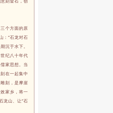
画意刻金石，创
三个方面的原
山：“石龙对石
长期沉于水下。
上世纪八十年代
是儒家思想。当
雕刻在一起集中
供雕刻，是摩崖
报效家乡，将一
石龙山、让“石