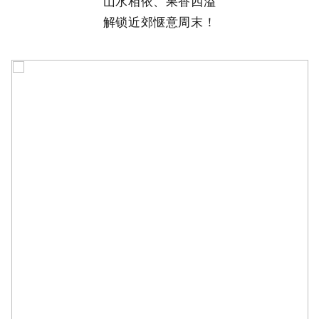
山水相依、果香四溢
解锁近郊惬意周末！