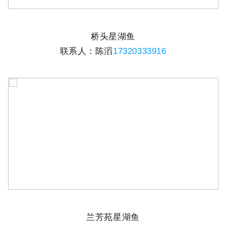
桥头星湖鱼
联系人：陈滔
17320333916
兰芳苑星湖鱼