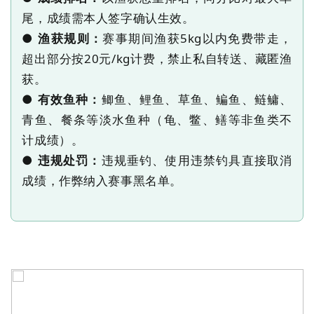
尾，成绩需本人签字确认生效。
●
赛事期间
渔获
5kg以内免费带走
，
渔获规则：
超出部分按
20元/kg计费，禁止私自转送、藏匿渔
获。
●
鲫鱼、鲤鱼、草鱼、鳊鱼、鲢鳙、
有效鱼种：
青鱼、餐条等淡水鱼种
（龟、鳖、鳝等非鱼类不
计成绩）。
●
违规垂钓、使用违禁钓具直接取消
违规处罚：
成绩，作弊纳入赛事黑名单。