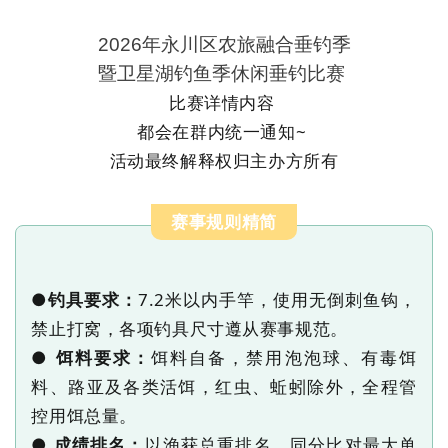
2026年永川区农旅融合垂钓季
暨卫星湖钓鱼季休闲垂钓比赛
比赛详情内容
都会在群内统一通知
~
活动最终解释权归主办方所有
赛事规则精简
●
7.2米以内手竿，
使用无倒刺鱼钩，
钓具要求：
禁止打窝，各项钓具尺寸遵从赛事规范。
●
饵料自备，
禁用泡泡球、有毒饵
饵料要求：
料、路亚及各类活饵，红虫、蚯蚓除外，全程管
控用饵总量。
●
以渔获总重排名，
同分比对最大单
成绩排名：