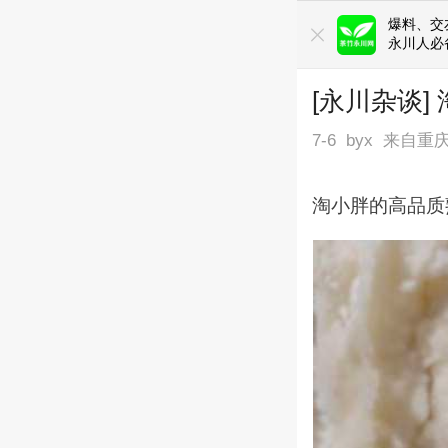
爆料、交友
永川人必
[永川杂谈
7-6
byx
来自重
淘小胖的高品质