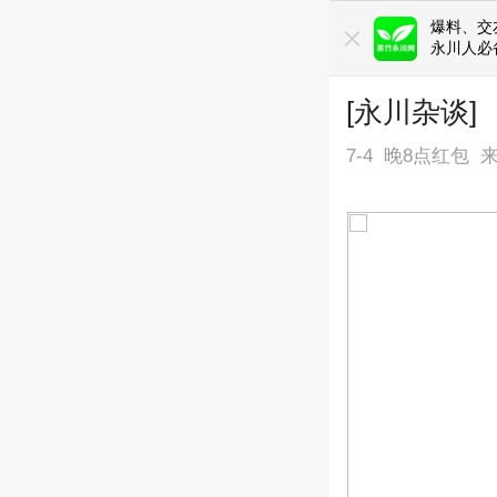
爆料、交友
永川人必
[永川杂谈
7-4
晚8点红包