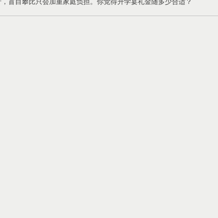
行，盲目攀比只会加重家庭负担。你觉得升学宴礼金随多少合适？