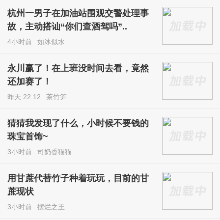
杭州一男子在加油站围观交警处理事
故，主动搭讪“你们查酒驾吗”..
4小时前
如冰似水
永川赢了！在上班没时间去看，竟然
还加赛了！
昨天 22:12
茶竹笋
猜猜我发现了什么，小时候不要钱的
珠宝首饰~
3小时前
司奶香猫猫
用甘蔗代替竹子种着玩玩，目前的甘
蔗现状
3小时前
摆烂之王