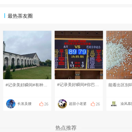
最热茶友圈
#记录美好瞬间#你巴南没有输过，我永川主场也没有输过！恭喜永川获得渝BA总冠军！
#记录美好瞬间#有种到了国外的感觉
能看出区别
长发及腰
超甜小老婆
26
26
热点推荐