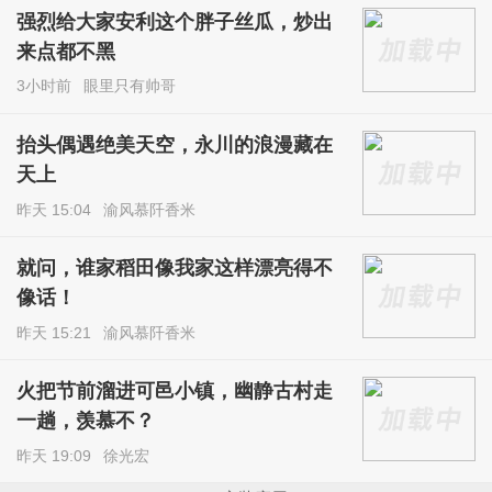
强烈给大家安利这个胖子丝瓜，炒出
来点都不黑
3小时前
眼里只有帅哥
抬头偶遇绝美天空，永川的浪漫藏在
天上
昨天 15:04
渝风慕阡香米
就问，谁家稻田像我家这样漂亮得不
像话！
昨天 15:21
渝风慕阡香米
火把节前溜进可邑小镇，幽静古村走
一趟，羡慕不？
昨天 19:09
徐光宏