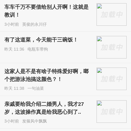
车车千万不要借给别人开啊！这就是
教训！
3小时前
英俊的永川仔
有了这道菜，今天能干三碗饭！
昨天 11:36
电瓶车带狗
这家人是不是有啥子特殊爱好啊，啷
个把游泳池搞这颜色？！
昨天 11:38
一句油菜
亲戚要给我介绍二婚男人，我才27
岁，这波操作真是给我恶心到了..
3小时前
发箍风中飘飘