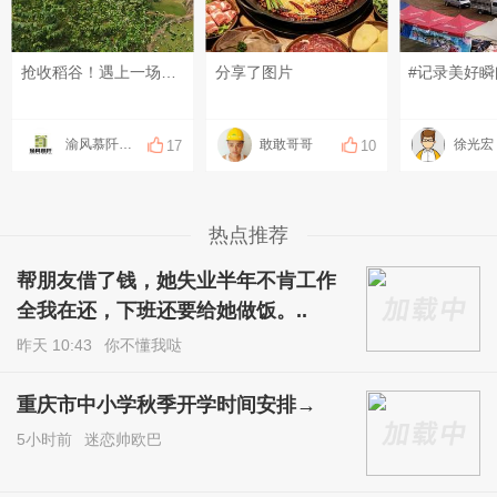
抢收稻谷！遇上一场说来就来的偏东雨！ 这就是永川农村最真实的农忙模样，粒粒皆辛苦。#八月你好~# #记录美好瞬间#
分享了图片
渝风慕阡香米
敢敢哥哥
徐光宏
17
10
热点推荐
帮朋友借了钱，她失业半年不肯工作
全我在还，下班还要给她做饭。..
昨天 10:43
你不懂我哒
重庆市中小学秋季开学时间安排→
5小时前
迷恋帅欧巴