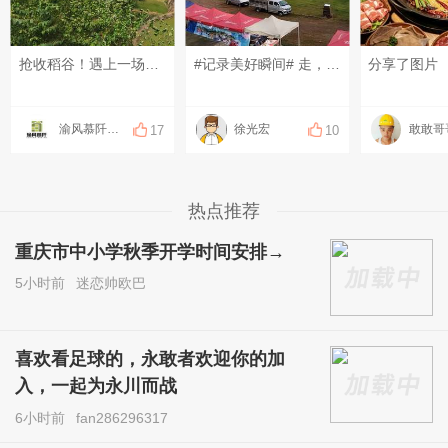
抢收稻谷！遇上一场说来就来的偏东雨！ 这就是永川农村最真实的农忙模样，粒粒皆辛苦。#八月你好~# #记录美好瞬间#
#记录美好瞬间# 走，趁着喧闹的火把节未来，溜进幽静的古村，把可邑小镇的人间透彻走一趟，就问羡慕不？
分享了图片
渝风慕阡香米
徐光宏
敢敢哥
17
10
热点推荐
重庆市中小学秋季开学时间安排→
5小时前
迷恋帅欧巴
喜欢看足球的，永敢者欢迎你的加
入，一起为永川而战
6小时前
fan286296317