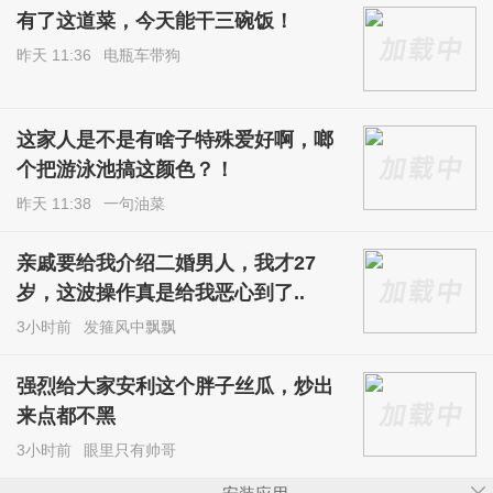
有了这道菜，今天能干三碗饭！
昨天 11:36
电瓶车带狗
这家人是不是有啥子特殊爱好啊，啷
个把游泳池搞这颜色？！
昨天 11:38
一句油菜
亲戚要给我介绍二婚男人，我才27
岁，这波操作真是给我恶心到了..
3小时前
发箍风中飘飘
强烈给大家安利这个胖子丝瓜，炒出
来点都不黑
3小时前
眼里只有帅哥