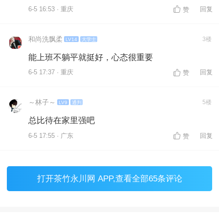
6-5 16:53 · 重庆
回复
赞
和尚洗飘柔
3楼
LV14
大学士
能上班不躺平就挺好，心态很重要
6-5 17:37 · 重庆
回复
赞
～林子～
5楼
LV9
通判
总比待在家里强吧
6-5 17:55 · 广东
回复
赞
打开
茶竹永川网 APP
,查看全部65条评论