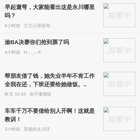
早起遛弯，大家能看出这是永川哪里
吗？
6小时前
兰兰心理咨询
渝BA决赛你们抢到票了吗
4小时前
H→_→K
帮朋友借了钱，她失业半年不肯工作
全我在还，下班还要给她做饭。..
昨天 10:43
你不懂我哒
车车千万不要借给别人开啊！这就是
教训！
3小时前
英俊的永川仔