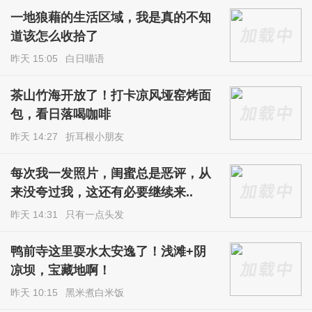
一地狼藉的生活区域，我是真的不知
道该怎么收拾了
昨天 15:05
白日喵语
茶山竹海开放了！打卡凉风垭窑烤面
包，看日落喝咖啡
昨天 14:27
折耳根小朋友
每次我一发照片，闺蜜总是恶评，从
来没夸过我，这还有必要继续来..
昨天 14:31
只有一点头发
鸭前寺这里耍水太安逸了！浅滩+阴
凉坝，宝藏地啊！
昨天 10:15
黑米煮白米饭