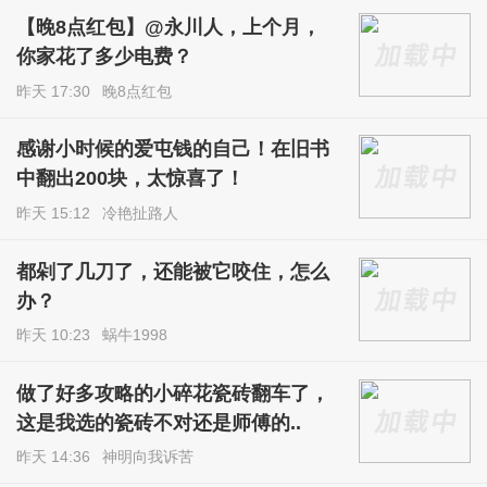
【晚8点红包】@永川人，上个月，
你家花了多少电费？
昨天 17:30
晚8点红包
感谢小时候的爱屯钱的自己！在旧书
中翻出200块，太惊喜了！
昨天 15:12
冷艳扯路人
都剁了几刀了，还能被它咬住，怎么
办？
昨天 10:23
蜗牛1998
做了好多攻略的小碎花瓷砖翻车了，
这是我选的瓷砖不对还是师傅的..
昨天 14:36
神明向我诉苦