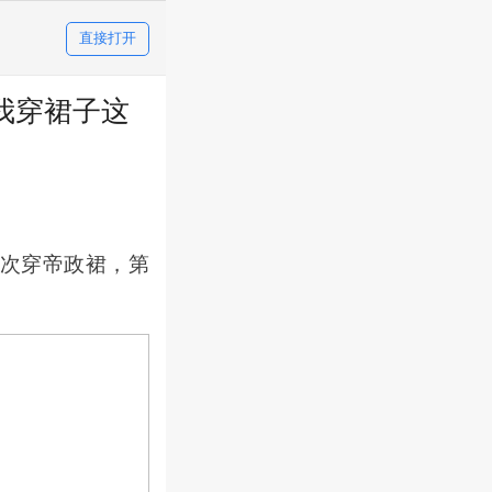
直接打开
我穿裙子这
次穿帝政裙，第