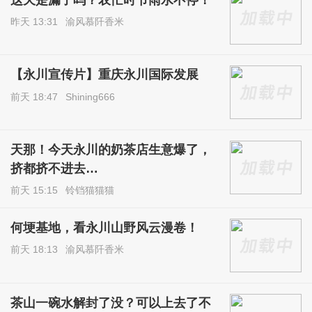
昨天 13:31
渝风慕阡香米
【永川宣传片】重庆永川国际发展
前天 18:47
Shining666
天那！今天永川的奶茶店生意爆了，
挤都挤不进去…
前天 15:15
铃铛猫猫猫
何埂基地，看永川山野风云漫卷！
前天 18:13
渝风慕阡香米
茶山一碗水解封了没？可以上去了不