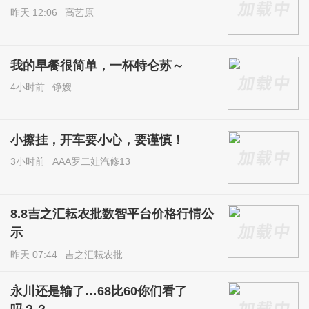
昨天 12:06
高艺原
我的早餐很简单，一杯特仑苏～
4小时前
铮嫂
小擦挂，开车要小心，要谨慎！
3小时前
AAA罗二娃汽修13
8.8吉之汇耘农批数智平台价格行情公
示
昨天 07:44
吉之汇耘农批
永川还是输了…68比60你们看了