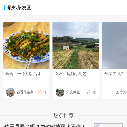
最热茶友圈
哈哈，一个月以后才吃的辣椒是真香啊，香得很
双石牛尾铺小时游
分享了图片
百香果慕斯
阳光倾城
茶竹笋
11
10
热点推荐
这天是漏了吗？农忙时节雨水不停！