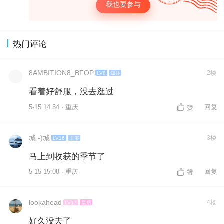
我也要参与
热门评论
8AMBITION8_BFOP
2楼
LV8
知县
看着好舒服，没去逛过
5-15 14:34 · 重庆
回复
赞
城:-)城
3楼
LV16
王爷
马上到收获的季节了
5-15 15:08 · 重庆
回复
赞
lookahead
4楼
LV17
皇后
好久没去了