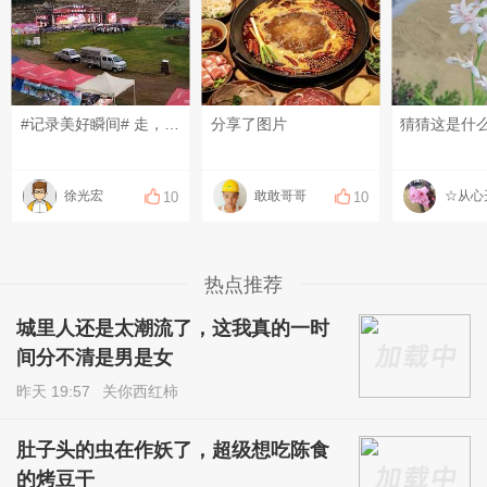
#记录美好瞬间# 走，趁着喧闹的火把节未来，溜进幽静的古村，把可邑小镇的人间透彻走一趟，就问羡慕不？
分享了图片
猜猜这是什么
徐光宏
敢敢哥哥
10
10
热点推荐
城里人还是太潮流了，这我真的一时
间分不清是男是女
昨天 19:57
关你西红柿
肚子头的虫在作妖了，超级想吃陈食
的烤豆干