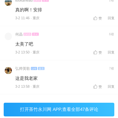
lookahead
2楼
LV17
皇后
真的啊！安排
3-2 11:46 · 重庆
回复
赞
何晶
6楼
LV15
贵妃
太美了吧
3-2 13:50 · 重庆
回复
赞
弘烨英歌
7楼
LV6
县主
这是我老家
3-2 13:58 · 重庆
回复
赞
打开
茶竹永川网 APP
,查看全部47条评论