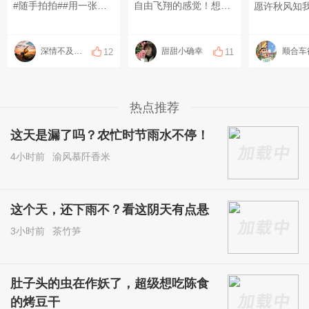
#随手拍拍##用一张照片记录生活#
自由飞翔的感觉！想出去玩的时候缺搭子茶友圈有一起出游的圈子吗？
深情不及长相伴
甜甜小确幸
12
11
热点推荐
这天是漏了吗？农忙时节雨水不停！
4小时前
渝风慕阡香米
这个天，还下雨不？看这阴天有点悬
3小时前
茶竹笋
肚子头的虫在作妖了，超级想吃陈食
的烤豆干