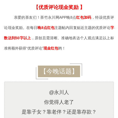
【优质评论现金奖励 】
亲爱的茶友们！茶竹永川网APP晚8点
红包加码
，特设优质评
论现金奖励。在每日
晚8点红包
主题帖内回复贴近主题的优质评论
字
数达到50字以上
，原创且需清晰、准确地表达个人观点满足以上标
准将额外获得“优质评论”
现金红包
哟！
【今晚话题】
@永川人
你觉得人老了
是靠子女？靠老伴？还是靠存款？