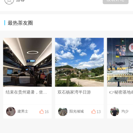
最热茶友圈
结束在贵州避暑，坐高铁返回永川了……
双石杨家湾半日游
建男士
阳光倾城
均少
16
13