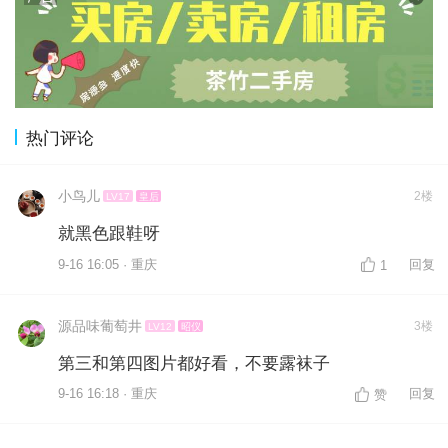
热门评论
小鸟儿
2楼
LV17
皇后
就黑色跟鞋呀
9-16 16:05 · 重庆
回复
1
源品味葡萄井
3楼
LV12
昭仪
第三和第四图片都好看，不要露袜子
9-16 16:18 · 重庆
回复
赞