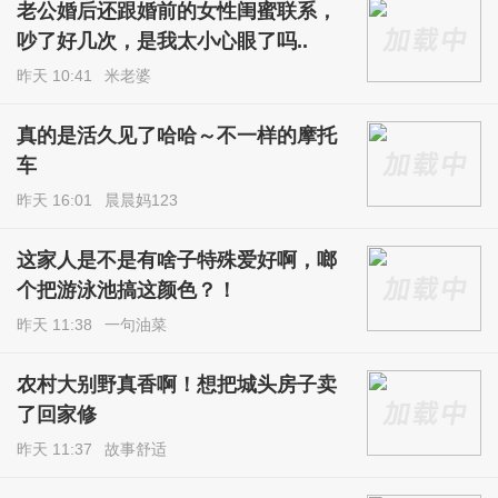
老公婚后还跟婚前的女性闺蜜联系，
吵了好几次，是我太小心眼了吗..
昨天 10:41
米老婆
真的是活久见了哈哈～不一样的摩托
车
昨天 16:01
晨晨妈123
这家人是不是有啥子特殊爱好啊，啷
个把游泳池搞这颜色？！
昨天 11:38
一句油菜
农村大别野真香啊！想把城头房子卖
了回家修
昨天 11:37
故事舒适