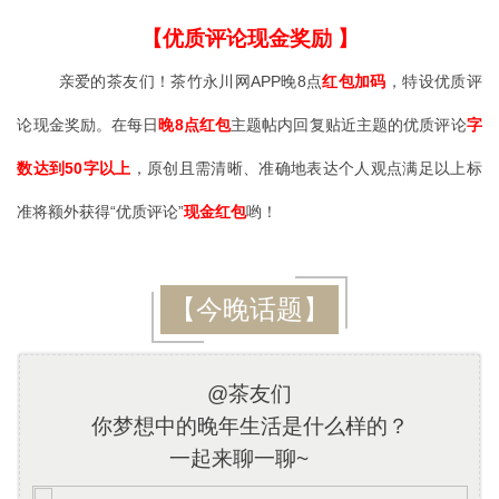
【优质评论现金奖励 】
亲爱的茶友们！茶竹永川网APP晚8点
红包加码
，特设优质评
论现金奖励。在每日
晚8点红包
主题帖内回复贴近主题的优质评论
字
数达到50字以上
，原创且需清晰、准确地表达个人观点满足以上标
准将额外获得“优质评论”
现金红包
哟！
【今晚话题】
@茶友们
你梦想中的晚年生活是什么样的？
一起来聊一聊~