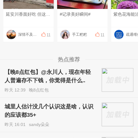
延安川香面好吃 但这边小车逆行严重，都乱劈柴#随手拍拍##随便说说#
#记录美好瞬间#
紫色花海能
深情不及长相伴
手工粑粑
11
11
热点推荐
【晚8点红包】@永川人，现在年轻
人普遍存不下钱，你觉得是什么..
昨天 12:39
晚8点红包
城里人估计没几个认识这是啥，认识
的应该都35+
昨天 16:01
sandy朵朵