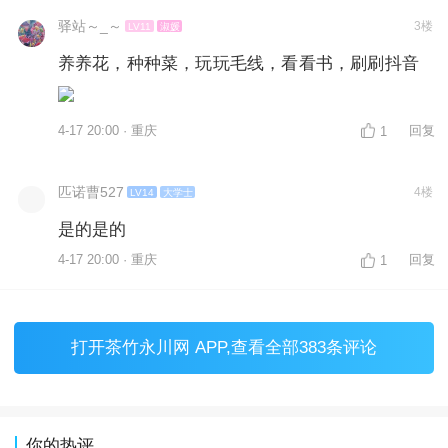
驿站～_～
3楼
LV11
淑媛
养养花，种种菜，玩玩毛线，看看书，刷刷抖音
4-17 20:00 · 重庆
回复
1
匹诺曹527
4楼
LV14
大学士
是的是的
4-17 20:00 · 重庆
回复
1
打开
茶竹永川网 APP
,查看全部383条评论
你的热评