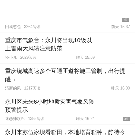
4图
困成憨包
3264阅读
前天 15:37
重庆市气象台：永川将出现10级以
上雷雨大风请注意防范
怪小兀
2029阅读
昨天 15:59
重庆绕城高速多个互通匝道将施工管制，出行提
醒→
清新的风
1217阅读
昨天 16:00
永川区未来6小时地质灾害气象风险
预警提示
迷恋帅欧巴
1385阅读
昨天 16:24
2图
永川来苏伍家坝看稻田，本地培育稻种，静待今