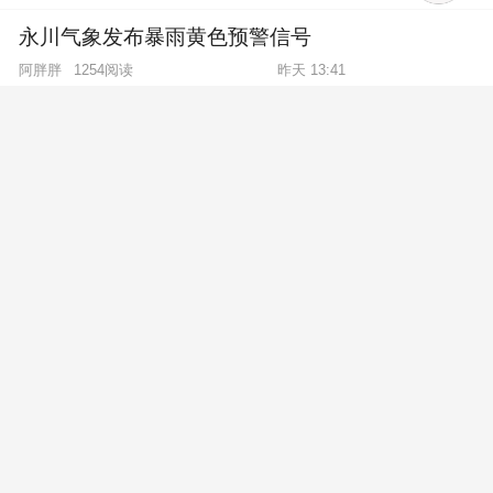
永川气象发布暴雨黄色预警信号
阿胖胖
1254阅读
昨天 13:41
2图
【晚8点红包】@永川人，上个月，你家花了多少
电费？
晚8点红包
9372阅读
前天 17:30
暴雨、雷电！永川9级阵风要来了！
等一个感动
1306阅读
昨天 15:05
2图
大早清的太阳就出来了，等着下班！