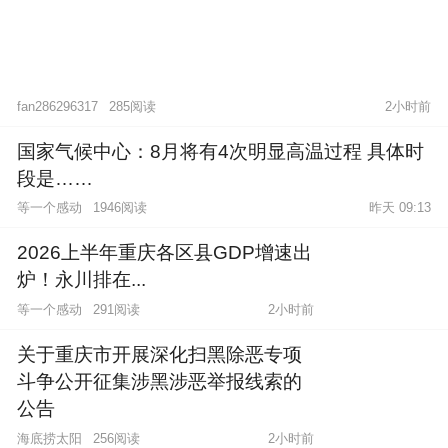
285阅读
2小时前
fan286296317
国家气候中心：8月将有4次明显高温过程 具体时
段是……
等一个感动
1946阅读
昨天 09:13
2026上半年重庆各区县GDP增速出
炉！永川排在...
等一个感动
291阅读
2小时前
关于重庆市开展深化扫黑除恶专项
斗争公开征集涉黑涉恶举报线索的
公告
海底捞太阳
256阅读
2小时前