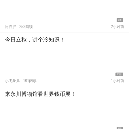
6图
阿胖胖
253阅读
2小时前
今日立秋，讲个冷知识！
11图
小飞象儿
191阅读
1小时前
来永川博物馆看世界钱币展！
9图