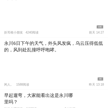
10图
折耳根小朋友
4240阅读
前天 14:27
永川6日下午的天气，外头风发疯，乌云压得低低
的，风到处乱撞呼呼咆哮。
4图
闲人。
1588阅读
昨天 13:18
早起遛弯，大家能看出这是永川哪
里吗？