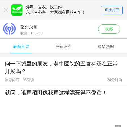
爆料、交友、找工作...
直接打开
永川人必备，大家都在用的APP！
聚焦永川
收藏
收藏：
168250
最新回复
最新发布
精华热帖
问一下城里的朋友，老中医院的五官科还在正常
开展吗？
冰恋尚雨
93阅读
34分钟前
就问，谁家稻田像我家这样漂亮得不像话！
8图