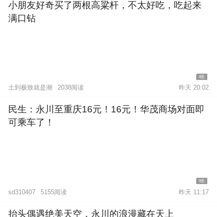
小朋友好奇买了两根高粱杆，不太好吃，吃起来
满口钻
4图
土到极致就是潮
2038阅读
昨天 20:02
民生：永川至重庆16元！16元！华茂商场对面即
可乘车了！
5图
5155阅读
昨天 11:17
sd310407
抬头偶遇绝美天空，永川的浪漫藏在天上