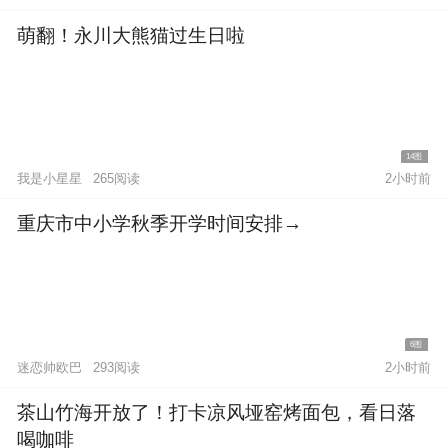
萌翻！永川大熊猫过生日啦
14图
我是小星星
265阅读
2小时前
重庆市中小学秋季开学时间安排→
6图
迷恋帅欧巴
293阅读
2小时前
茶山竹海开放了！打卡凉风垭窑烤面包，看日落
喝咖啡