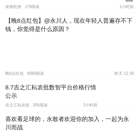
灰狼机智
179阅读
1小时前
【晚8点红包】@永川人，现在年轻人普遍存不下
钱，你觉得是什么原因？
晚8点红包
8090阅读
昨天 12:39
8.7吉之汇耘农批数智平台价格行情
公示
吉之汇耘农批
305阅读
3小时前
喜欢看足球的，永敢者欢迎你的加入，一起为永
川而战