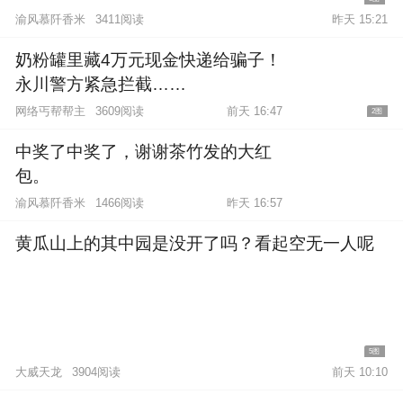
渝风慕阡香米
3411阅读
昨天 15:21
奶粉罐里藏4万元现金快递给骗子！
永川警方紧急拦截……
网络丐帮帮主
3609阅读
前天 16:47
2图
中奖了中奖了，谢谢茶竹发的大红
包。
渝风慕阡香米
1466阅读
昨天 16:57
黄瓜山上的其中园是没开了吗？看起空无一人呢
5图
大威天龙
3904阅读
前天 10:10