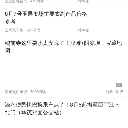
兰兰心理咨询
416阅读
3小时前
8月7号玉屏市场主要农副产品价格
参考
玉屏菜市场
298阅读
3小时前
鸭前寺这里耍水太安逸了！浅滩+阴凉坝，宝藏地
啊！
4图
黑米煮白米饭
3096阅读
前天 10:15
渝永便民快巴换乘车点了！8月5起搬至巨宇江南
北门（华茂对面公交站）