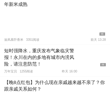
年新米成熟
9图
渝风慕阡香米
3351阅读
前天 13:28
短时强降水，重庆发布气象临灾警
报！永川在内的多地有城市内涝风
险，请注意防范！
2图
万年宝贝
1255阅读
昨天 16:00
【晚8点红包】为什么现在亲戚越来越不亲了？你
跟亲戚关系如何？