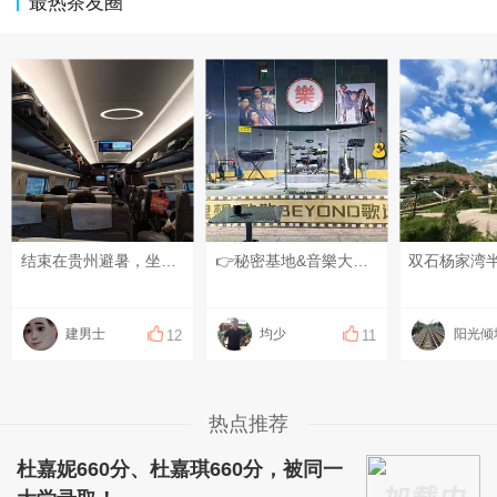
最热茶友圈
结束在贵州避暑，坐高铁返回永川了……
👉秘密基地&音樂大本营👈 ——Beyond 专场音乐会—— ⏰ 今晚 20:00 准时开唱 📍 重庆·永川音乐大本营 🎸 经典重现，热血再燃！ 座位有限 预订要快 不见不散👌 #Beyond #致敬经典 #爱音乐爱生活爱自己 #永川吉他手谢均
双石杨家湾
建男士
均少
阳光倾
12
11
热点推荐
杜嘉妮660分、杜嘉琪660分，被同一