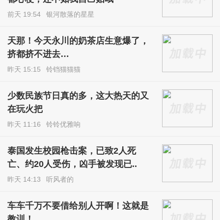
前天 19:54
银河散落的星星
天那！今天永川的奶茶店生意爆了，
挤都挤不进去…
昨天 15:15
铃铛猫猫猫
少数民族节日真的多，这大热天的又
在玩火把
昨天 11:16
铃铃优雅响
泰国发生校园枪击案，已致2人死
亡、约20人受伤，凶手被发现已..
昨天 14:13
听风者的
车车千万不要借给别人开啊！这就是
教训！