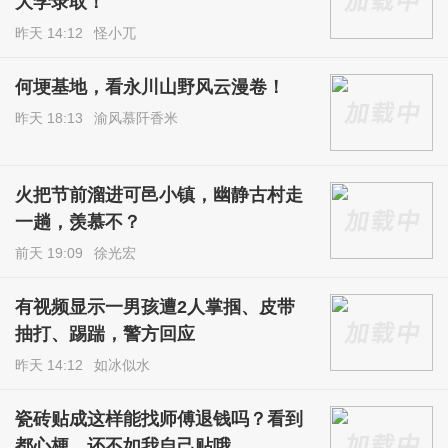
大学录取！
昨天 14:12
怪小兀
何埂基地，看永川山野风云漫卷！
昨天 18:13
渝风慕阡香米
火把节前溜进可邑小镇，幽静古村走
一趟，羡慕不？
前天 19:09
徐光宏
有视频显示一男孩遭2人掌掴、皮带
抽打、踢踹，警方回应
昨天 14:12
如冰似水
瓷砖贴成这样能找师傅退钱吗？看到
都心梗，还不如我自己贴哦