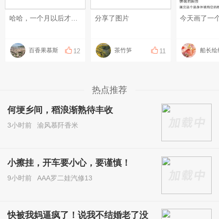
哈哈，一个月以后才吃的辣椒是真香啊，香得很
分享了图片
百香果慕斯
茶竹笋
船长绘
12
11
热点推荐
何埂乡间，稻浪渐熟待丰收
3小时前
渝风慕阡香米
小擦挂，开车要小心，要谨慎！
9小时前
AAA罗二娃汽修13
快被我妈逼疯了！说我不结婚老了没