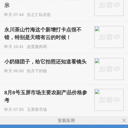
示
昨天 07:44
吉之汇耘农批
永川茶山竹海这个新增打卡点很不
错，特别是天晴有云的时候！
昨天 10:41
皮蛋瘦肉周
小奶猫团子，给它拍照还知道看镜头
昨天 06:50
拓月下的猫
8月8号玉屏市场主要农副产品价格参
考
昨天 07:55
玉屏菜市场
安装应用