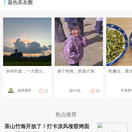
最热茶友圈
乡间归途，一大团云一路相随。 脚下是永川的稻田，风里藏着新米慢慢成熟的气息。🌾#八月你好~# #记录美好瞬间#
凑个热闹，挤趟人海……
吃撇点，看
渝风慕阡香米
远行/去邂逅世界
12
10
热点推荐
茶山竹海开放了！打卡凉风垭窑烤面