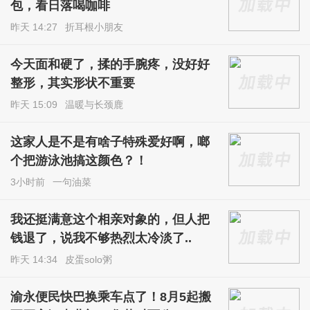
包，看日落喝咖啡
昨天 14:27
折耳根小朋友
今天面和硬了，揉的手腕疼，没好好
整形，其实形状不重要
昨天 15:09
温暖与长颈鹿
这家人是不是有啥子特殊爱好啊，啷
个把游泳池搞这颜色？！
3小时前
一句油菜
我还挺满意这个相亲对象的，但人把
钱退了，说我不够热烈太冷淡了..
昨天 14:34
皮蛋solo粥
渝永便民快巴换乘车点了！8月5起搬