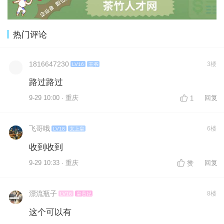
热门评论
1816647230
3楼
LV16
王爷
路过路过
9-29 10:00 · 重庆
回复
1
飞哥哦
6楼
LV18
太上皇
收到收到
9-29 10:33 · 重庆
回复
赞
漂流瓶子
8楼
LV16
皇贵妃
这个可以有