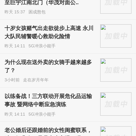
至巨宇江南北门（华茂对面公..
昨天 15:37
困成憨包
十岁女孩赌气出走欲徒步上高速 永川
大队民辅警暖心救助化险情
昨天 14:11
5G冲浪小能手
为什么现在送外卖的女骑手越来越多
了？
3小时前
走在岁月年年
以练备战！三方联动开展危化品运输
事故 暨网络中断应急演练
昨天 14:11
5G冲浪小能手
老公婚后还跟婚前的女性闺蜜联系，