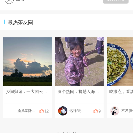
最热茶友圈
乡间归途，一大团云一路相随。 脚下是永川的稻田，风里藏着新米慢慢成熟的气息。🌾#八月你好~# #记录美好瞬间#
凑个热闹，挤趟人海……
吃撇点，看
渝风慕阡香米
远行/去邂逅世界
12
9