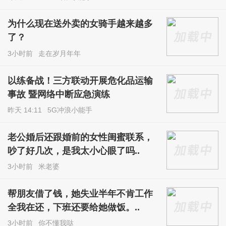
为什么现在送外卖的女骑手越来越多
了？
3小时前
走在岁月年年
以练备战！三方联动开展危化品运输
事故 暨网络中断应急演练
昨天 14:11
5G冲浪小能手
老公婚后还跟婚前的女性闺蜜联系，
吵了好几次，是我太小心眼了吗..
3小时前
米老婆
帮朋友借了钱，她失业半年不肯工作
全我在还，下班还要给她做饭。..
3小时前
你不懂我哒