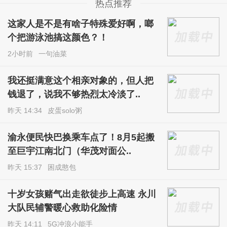
热点推荐
这家人是不是有啥子特殊爱好啊，啷
个把游泳池搞这颜色？！
2小时前
一句油菜
我还挺满意这个相亲对象的，但人把
钱退了，说我不够热烈太冷淡了..
昨天 14:34
皮蛋solo粥
渝永便民快巴换乘车点了！8月5起搬
至巨宇江南北门（华茂对面公..
昨天 15:37
困成憨包
十岁女孩赌气出走欲徒步上高速 永川
大队民辅警暖心救助化险情
昨天 14:11
5G冲浪小能手