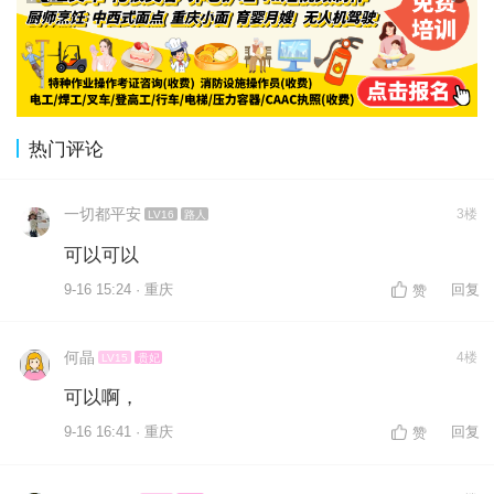
热门评论
一切都平安
3楼
LV16
路人
可以可以
9-16 15:24 · 重庆
回复
赞
何晶
4楼
LV15
贵妃
可以啊，
9-16 16:41 · 重庆
回复
赞