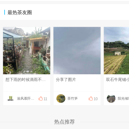
最热茶友圈
想下雨的时候滴雨不见，农忙抢收稻谷，雨水反倒接踵而至🌥️。 望着满天乌云，庄稼人只盼尽快放晴，稻谷安稳归仓。#用一张照片记录生活#
分享了图片
双石牛尾铺
渝风慕阡香米
茶竹笋
阳光倾
11
10
热点推荐