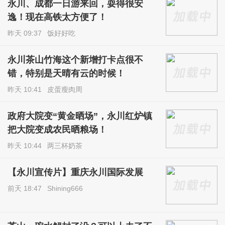
永川、成都一日游来回，耍得很安
逸！现在高铁太方便了！
昨天 09:37
饭好好吃
永川茶山竹海这个新增打卡点很不
错，特别是天晴有云的时候！
昨天 10:41
皮蛋瘦肉周
政府大院变“黄金晒场”，永川红炉镇
把大院变成农民晒粮场！
昨天 10:44
两三杯奶茶
【永川宣传片】重庆永川国际发展
前天 18:47
Shining666