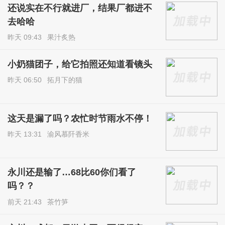
还说实在不行就进厂，结果厂都进不
去哈哈
昨天 09:43
果汁炙热
小奶猫团子，给它拍照还知道看镜头
昨天 06:50
拓月下的猫
这天是漏了吗？农忙时节雨水不停！
昨天 13:31
渝风慕阡香米
永川还是输了…68比60你们看了
吗？？
前天 21:43
茶竹笋