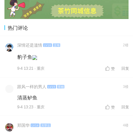
热门评论
深情还是滥情
2楼
LV16
王爷
豹子鱼
9-4 13:21 · 重庆
回复
赞
跟风一样的男人
3楼
LV15
宰相
清蒸鲈鱼
9-4 13:23 · 重庆
回复
赞
郑国华
4楼
LV14
大学士