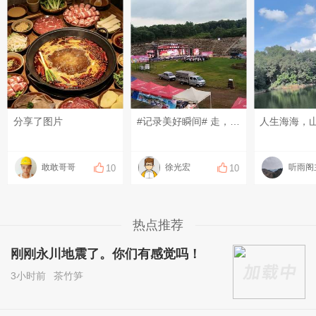
分享了图片
#记录美好瞬间# 走，趁着喧闹的火把节未来，溜进幽静的古村，把可邑小镇的人间透彻走一趟，就问羡慕不？
人生海海，
敢敢哥哥
徐光宏
听雨阁
10
10
热点推荐
刚刚永川地震了。你们有感觉吗！
3小时前
茶竹笋