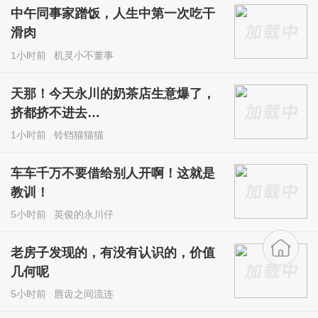
中午同事家蹭饭，人生中第一次吃干
滑肉
1小时前
机灵小不董事
天那！今天永川的奶茶店生意爆了，
挤都挤不进去…
1小时前
铃铛猫猫猫
车车千万不要借给别人开啊！这就是
教训！
5小时前
英俊的永川仔
老房子发现的，有没有认识的，价值
几何呢
5小时前
唇齿之间流连