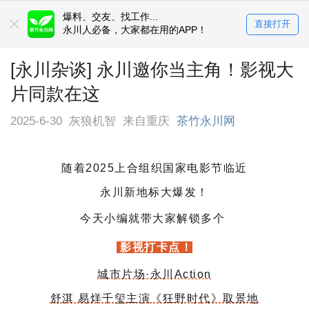
爆料、交友、找工作...
直接打开
永川人必备，大家都在用的APP！
[永川杂谈] 永川邀你当主角！影视大
片同款在这
2025-6-30
灰狼机智
来自重庆
茶竹永川网
随着2025上合组织国家电影节临近
永川新地标
大爆发！
今天小编就带大家解锁多个
影视打卡点！
城市片场·永川Action
舒淇 易烊千玺主演《狂野时代》取景地