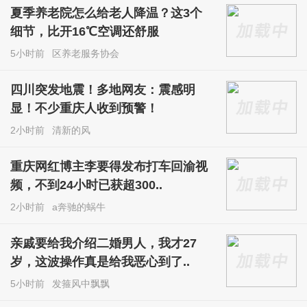
夏季养老院怎么给老人降温？这3个
细节，比开16℃空调还舒服
5小时前
区养老服务协会
四川突发地震！多地网友：震感明
显！不少重庆人收到预警！
2小时前
清新的风
重庆网红博主李要得发布打车回渝视
频，不到24小时已获超300..
2小时前
a奔驰的蜗牛
亲戚要给我介绍二婚男人，我才27
岁，这波操作真是给我恶心到了..
5小时前
发箍风中飘飘