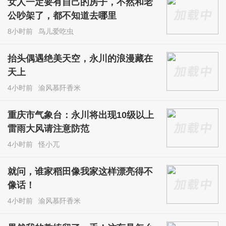
女人一定要有自己的房子，不然和老
公吵架了，都不知道去哪里
8小时前
鸟儿爱吃虫
抬头偶遇绝美天空，永川的浪漫藏在
天上
4小时前
渝风慕阡香米
重庆市气象台：永川将出现10级以上
雷雨大风请注意防范
4小时前
怪小兀
就问，谁家稻田像我家这样漂亮得不
像话！
4小时前
渝风慕阡香米