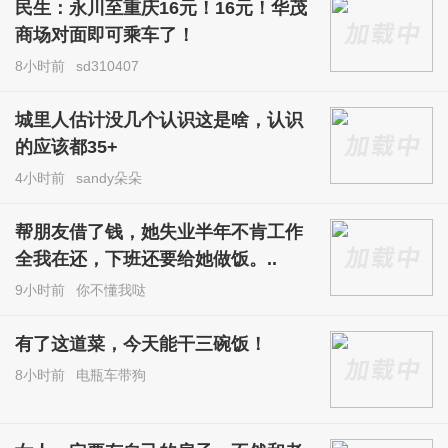
民生：永川至重庆16元！16元！华茂
商场对面即可乘车了！
8小时前
sd310407
城里人估计没几个认识这是啥，认识
的应该都35+
4小时前
sandy朵朵
帮朋友借了钱，她失业半年不肯工作
全我在还，下班还要给她做饭。..
9小时前
你不懂我哒
有了这道菜，今天能干三碗饭！
8小时前
电瓶车带狗