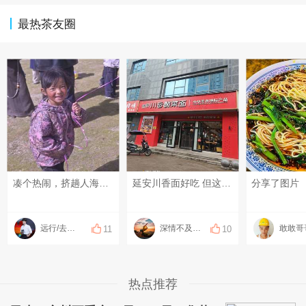
最热茶友圈
凑个热闹，挤趟人海……
延安川香面好吃 但这边小车逆行严重，都乱劈柴#随手拍拍##随便说说#
分享了图片
远行/去邂逅世界
深情不及长相伴
敢敢哥
11
10
热点推荐